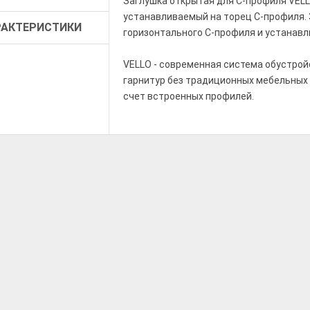
Заглушка открытая для C-профиля VELL
устанавливаемый на торец C-профиля.
РАКТЕРИСТИКИ
горизонтального C-профиля и устанавли
VELLO - современная система обустрой
гарнитур без традиционных мебельных 
счет встроенных профилей.